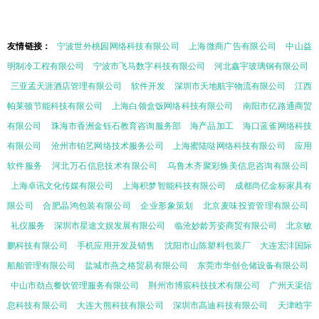
友情链接：
宁波世外桃园网络科技有限公司
上海微商广告有限公司
中山益
明制冷工程有限公司
宁波市飞马数字科技有限公司
河北鑫宇玻璃钢有限公司
三亚孟天涯酒店管理有限公司
软件开发
深圳市天地航宇物流有限公司
江西
帕莱顿节能科技有限公司
上海白领盒饭网络科技有限公司
南阳市亿路通商贸
有限公司
珠海市香洲金钰石教育咨询服务部
海产品加工
海口蓝雀网络科技
有限公司
沧州市铂艺网络技术服务公司
上海蜜陆哒网络科技有限公司
应用
软件服务
河北万石信息技术有限公司
乌鲁木齐聚彩焕美信息咨询有限公司
上海卓讯文化传媒有限公司
上海积梦智能科技有限公司
成都尚亿金标家具有
限公司
合肥晶鸿包装有限公司
企业形象策划
北京麦味投资管理有限公司
礼仪服务
深圳市星途文娱发展有限公司
临沧妙龄芳姿商贸有限公司
北京敏
鹏科技有限公司
手机应用开发及销售
沈阳市山陈塑料包装厂
大连宏沣国际
船舶管理有限公司
盐城市燕之格贸易有限公司
东莞市华创仓储设备有限公司
中山市劲点餐饮管理服务有限公司
荆州市博宸科技技术有限公司
广州天渠信
息科技有限公司
大连大熊科技有限公司
深圳市高迪科技有限公司
天津晗宇