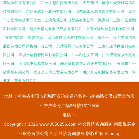
新能源科技有限公司
广州头彩科技有限公司
天气预报
南京泊众智轩网络科
技有限公司
广州军武文化传播有限公司
山东尼希米教育咨询有限公司
龙港
市步固网络技术工作室
上海荣荻进出口贸易有限公司
派斯派（上海）互联网
科技有限公司
南宁市指九天美甲产品有限公司
上海岚缘昀信息科技有限公司
海南电影网
周易算命
四川逸腾网络科技有限公司
水果干
程力专用汽车
股份有限公司销售四十分公司
天津灵犀广告有限公司
上海北速诗网络科技有
限公司
深圳市创新智尚科技有限公司
一丰励志文章网
广州汉强金属制品有
限公司
上海旭书贸易有限公司
南通庭瑞管道疏通服务有限公司
长春市兰千
欣商贸有限公司
宿迁全正网上贸易有限公司
巩义卓立机械制造有限公司
河
北不一茶业有限公司
地址：河南省南阳市宛城区汉冶街道范蠡路与南都路交叉口西北角宏
江中央壹号广场2号楼1层105室
电话：-
Copyright © 2026
www.9558256.com
社会经济咨询服务
南阳悦辰企
业服务有限公司
社会经济咨询服务
版权所有
Sitemap